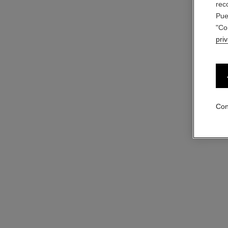
rec
Pue
"Co
pri
Con