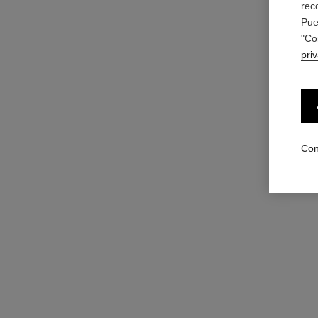
rec
Pue
"Co
pri
Con